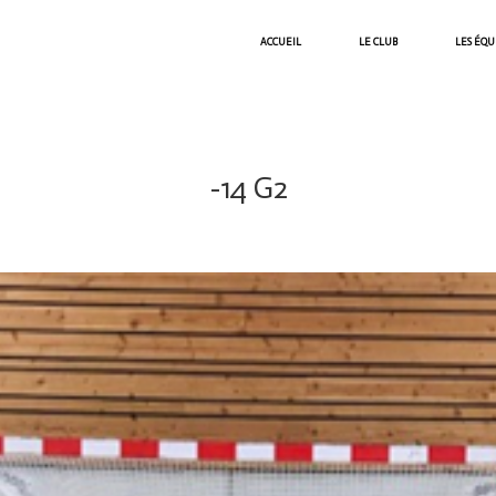
ACCUEIL
LE CLUB
LES ÉQU
-14 G2